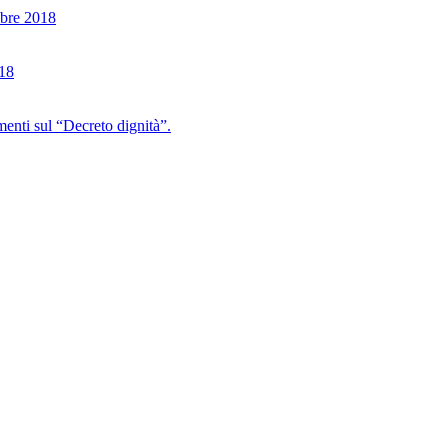
mbre 2018
018
nti sul “Decreto dignità”.