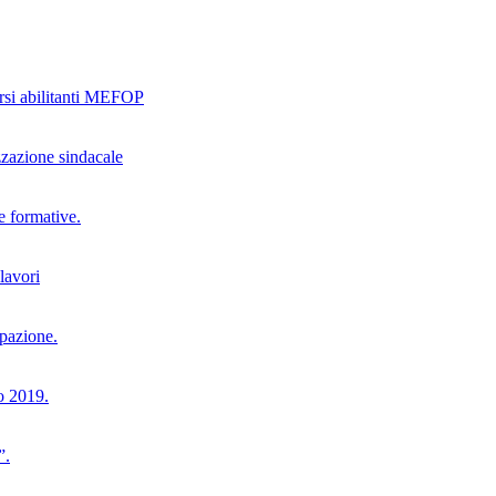
rsi abilitanti MEFOP
zzazione sindacale
 formative.
lavori
pazione.
o 2019.
”.